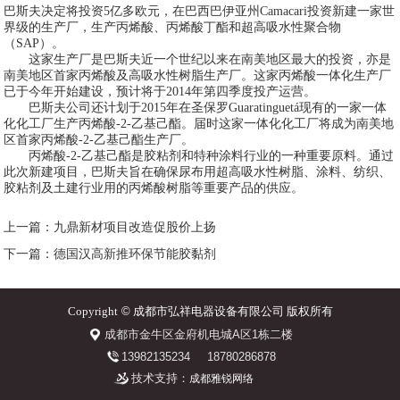
巴斯夫决定将投资5亿多欧元，在巴西巴伊亚州Camacari投资新建一家世
界级的生产厂，生产丙烯酸、丙烯酸丁酯和超高吸水性聚合物
（SAP）。
这家生产厂是巴斯夫近一个世纪以来在南美地区最大的投资，亦是
南美地区首家丙烯酸及高吸水性树脂生产厂。这家丙烯酸一体化生产厂
已于今年开始建设，预计将于2014年第四季度投产运营。
巴斯夫公司还计划于2015年在圣保罗Guaratinguetá现有的一家一体
化化工厂生产丙烯酸-2-乙基己酯。届时这家一体化化工厂将成为南美地
区首家丙烯酸-2-乙基己酯生产厂。
丙烯酸-2-乙基己酯是胶粘剂和特种涂料行业的一种重要原料。通过
此次新建项目，巴斯夫旨在确保尿布用超高吸水性树脂、涂料、纺织、
胶粘剂及土建行业用的丙烯酸树脂等重要产品的供应。
上一篇：九鼎新材项目改造促股价上扬
下一篇：德国汉高新推环保节能胶黏剂
Copyright
©
成都市弘祥电器设备有限公司 版权所有
成都市金牛区金府机电城A区1栋二楼
13982135234
18780286878
技术支持：
成都雅锐网络